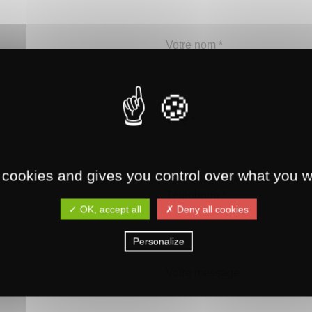
Votre nom *
Ville *
 cookies and gives you control over what you w
Téléphone *
✓ OK, accept all
✗ Deny all cookies
Personalize
Votre message