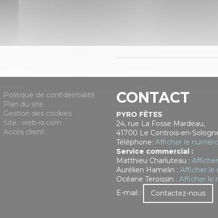
CONTACT
Politique de confidentialité
Plan du site
Gestion des cookies
PYRO FÊTES
Site : web-ia.com
24, rue La Fosse Mardeau,
Accès client
41700 Le Controis-en-Sologn
Téléphone:
Afficher le numér
Service commercial :
Matthieu Charluteau :
Affiche
Aurélien Hamelin :
Afficher l
Océane Teroissin :
Afficher l
E-mail :
Contactez-nous